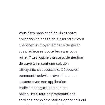
Le programme de fidélité
Lockwine pour
Lockwine vous récompense
en fonction de votre
particuliers
engagement :
- Réductions progressives
sur vos frais de stockage.
Vous êtes passionné de vin et votre
collection ne cesse de s'agrandir ? Vous
- Accès exclusif à des
cherchez un moyen efficace de gérer
événements privés et
vos précieuses bouteilles sans vous
dégustations.
ruiner ? Les logiciels gratuits de gestion
- Offres privilégiées sur
de cave à vin sont une solution
l’achat ou la vente de vins via
attrayante et accessible. Découvrez
nos partenaires.
comment Lockwine révolutionne ce
secteur avec son application
entièrement gratuite pour les
particuliers, tout en proposant des
services complémentaires optionnels qui