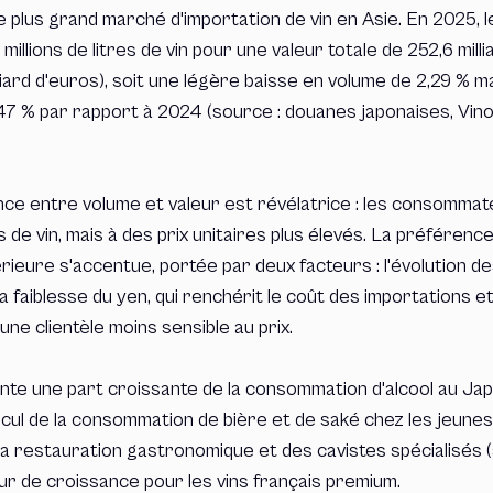
e plus grand marché d'importation de vin en Asie. En 2025, l
illions de litres de vin pour une valeur totale de 252,6 mill
illiard d'euros), soit une légère baisse en volume de 2,29 % 
,47 % par rapport à 2024 (source : douanes japonaises, Vin
ce entre volume et valeur est révélatrice : les consommat
 de vin, mais à des prix unitaires plus élevés. La préférence
érieure s'accentue, portée par deux facteurs : l'évolution d
la faiblesse du yen, qui renchérit le coût des importations e
ne clientèle moins sensible au prix.
nte une part croissante de la consommation d'alcool au Jap
cul de la consommation de bière et de saké chez les jeune
a restauration gastronomique et des cavistes spécialisés (
eur de croissance pour les vins français premium.