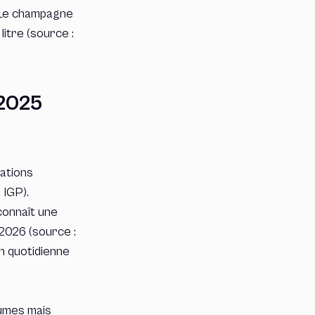
. Le champagne
litre (source :
 2025
lations
 IGP).
connaît une
2026 (source :
n quotidienne
lumes mais