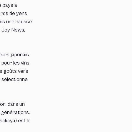
e pays a
iards de yens
mais une hausse
o Joy News,
eurs japonais
 pour les vins
es goûts vers
t sélectionne
on, dans un
s générations.
sakaya) est le