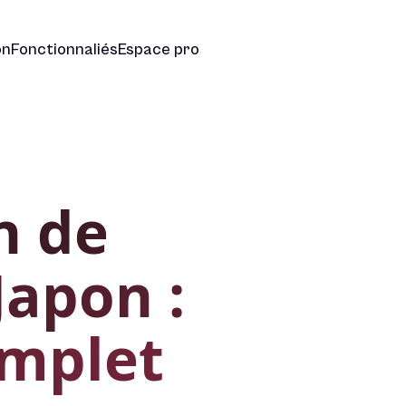
on
Fonctionnaliés
Espace pro
n de
Japon :
omplet