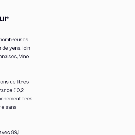
eur
e nombreuses
 de yens, loin
ponaises, Vino
ions de litres
France (10,2
tionnement très
ire sans
avec 89,1