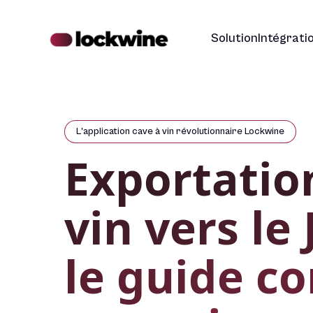
Solution
Intégrati
L'application cave à vin révolutionnaire Lockwine
Exportatio
vin vers le 
le guide c