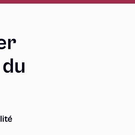
er
 du
ité