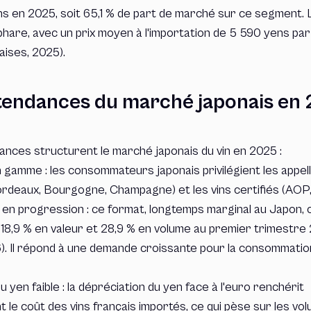
ens en 2025, soit 65,1 % de part de marché sur ce segment
phare, avec un prix moyen à l'importation de 5 590 yens par 
ises, 2025).
tendances du marché japonais en
ances structurent le marché japonais du vin en 2025 :
 gamme : les consommateurs japonais privilégient les appel
deaux, Bourgogne, Champagne) et les vins certifiés (AOP,
x en progression : ce format, longtemps marginal au Japon, 
18,9 % en valeur et 28,9 % en volume au premier trimestre 
). Il répond à une demande croissante pour la consommatio
u yen faible : la dépréciation du yen face à l'euro renchérit
le coût des vins français importés, ce qui pèse sur les vo