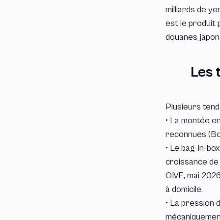
milliards de y
est le produit 
douanes japona
Les 
Plusieurs tend
• La montée en
reconnues (Bor
• Le bag-in-bo
croissance de 
OIVE, mai 2026
à domicile.
• La pression d
mécaniquement 