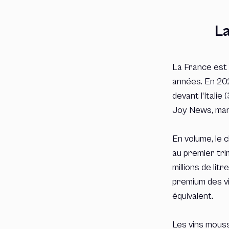
La
La France est 
années. En 202
devant l'Italie
Joy News, mar
En volume, le c
au premier trime
millions de lit
premium des vin
équivalent.
Les vins mouss