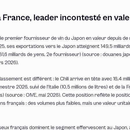
 France, leader incontesté en val
le premier fournisseur de vin du Japon en valeur depuis d
5, ses exportations vers le Japon atteignent 149,5 milliards
 (31,6 milliards de yens, 2e fournisseur) (source : douanes ja
s 2026).
lassement est différent : le Chili arrive en tête avec 16,4 mill
stre 2026, suivi de l'Italie (10,5 millions de litres) et de la 
res) (source : OIVE, mai 2026). Cette position reflète le posi
s français : des volumes plus faibles, mais une valeur unita
eux français dominent le segment effervescent au Japon, 