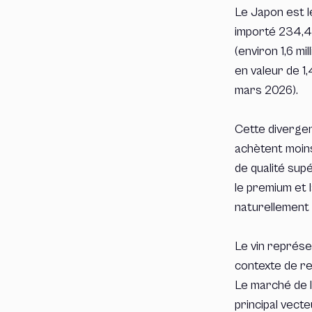
Le Japon est l
importé 234,4 m
(environ 1,6 m
en valeur de 1
mars 2026).
Cette divergen
achètent moins
de qualité sup
le premium et 
naturellement u
Le vin représe
contexte de re
Le marché de l
principal vect